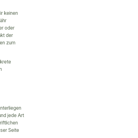
ir keinen
ähr
ter oder
nkt der
ren zum
nkrete
n
unterliegen
und jede Art
iftlichen
ser Seite