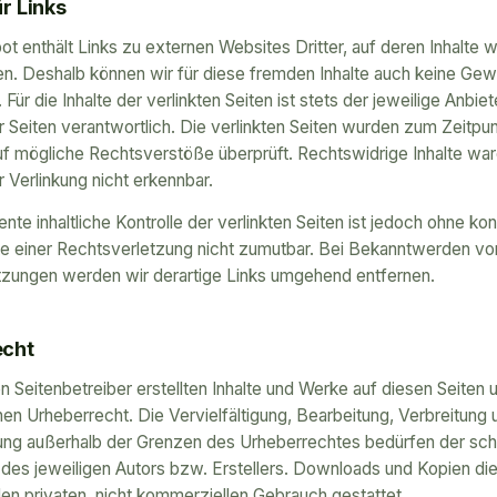
r Links
t enthält Links zu externen Websites Dritter, auf deren Inhalte w
en. Deshalb können wir für diese fremden Inhalte auch keine Gew
ür die Inhalte der verlinkten Seiten ist stets der jeweilige Anbie
r Seiten verantwortlich. Die verlinkten Seiten wurden zum Zeitpu
uf mögliche Rechtsverstöße überprüft. Rechtswidrige Inhalte wa
r Verlinkung nicht erkennbar.
nte inhaltliche Kontrolle der verlinkten Seiten ist jedoch ohne ko
e einer Rechtsverletzung nicht zumutbar. Bei Bekanntwerden vo
tzungen werden wir derartige Links umgehend entfernen.
echt
n Seitenbetreiber erstellten Inhalte und Werke auf diesen Seiten 
n Urheberrecht. Die Vervielfältigung, Bearbeitung, Verbreitung 
ng außerhalb der Grenzen des Urheberrechtes bedürfen der schr
es jeweiligen Autors bzw. Erstellers. Downloads und Kopien die
 den privaten, nicht kommerziellen Gebrauch gestattet.