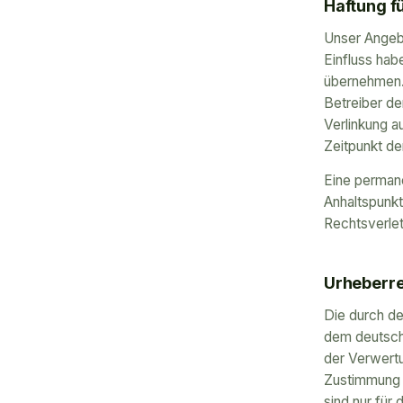
Haftung fü
Unser Angebo
Einfluss hab
übernehmen. F
Betreiber de
Verlinkung a
Zeitpunkt de
Eine permane
Anhaltspunkt
Rechtsverle
Urheberr
Die durch de
dem deutsche
der Verwertu
Zustimmung d
sind nur für