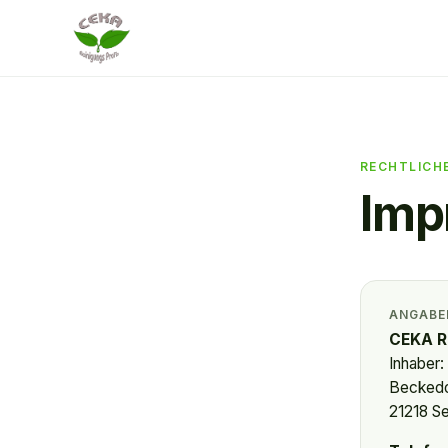
RECHTLICH
Imp
ANGABEN
CEKA R
Inhaber:
Beckedo
21218 S