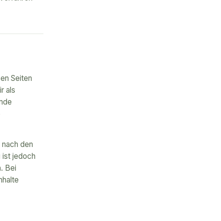
sen Seiten
r als
emde
e
n nach den
 ist jedoch
. Bei
nhalte